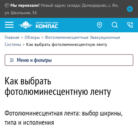
📦
Мы переехали!
Новый адрес склада: Домодедово, с. Ям,
ул. Школьная, 36
Главная
Обзоры
Фотолюминесцентные Эвакуационные
Как купить?
Системы
Как выбрать фотолюминесцентную ленту
Прайс-листы
Меню и фильтры
Сотрудничество
ПН - ЧТ:
Как выбрать
ПТ:
Партнерам
фотолюминесцентную ленту
СБ, ВС:
Выдача продукции:
Поставщикам
Обзоры
Фотолюминесцентная лента: выбор ширины,
типа и исполнения
Контакты