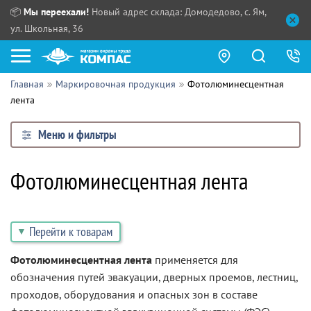
📦
Мы переехали!
Новый адрес склада: Домодедово, с. Ям,
ул. Школьная, 36
Главная
Маркировочная продукция
Фотолюминесцентная
Как купить?
лента
Прайс-листы
Меню и фильтры
Сотрудничество
ПН - ЧТ:
Фотолюминесцентная лента
ПТ:
Партнерам
СБ, ВС:
Выдача продукции:
Поставщикам
Перейти к товарам
Обзоры
Фотолюминесцентная лента
применяется для
обозначения путей эвакуации, дверных проемов, лестниц,
Контакты
проходов, оборудования и опасных зон в составе