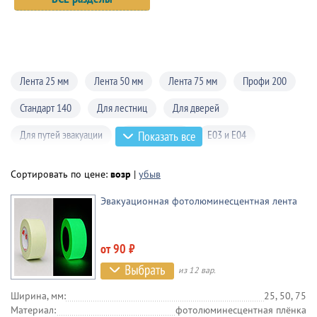
Лента 25 мм
Лента 50 мм
Лента 75 мм
Профи 200
Стандарт 140
Для лестниц
Для дверей
Для путей эвакуации
Со стрелками
E03 и E04
Показать все
Сортировать по цене:
возр
|
убыв
Эвакуационная фотолюминесцентная лента
от 90 ₽
из 12 вар.
Ширина, мм:
25, 50, 75
Материал:
фотолюминесцентная плёнка